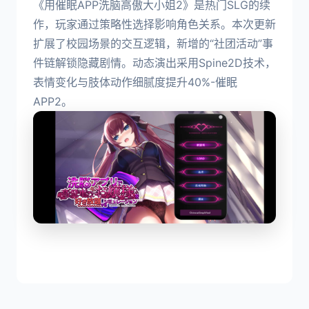
《用催眠APP洗脑高傲大小姐2》是热门SLG的续
作，玩家通过策略性选择影响角色关系。本次更新
扩展了校园场景的交互逻辑，新增的“社团活动”事
件链解锁隐藏剧情。动态演出采用Spine2D技术，
表情变化与肢体动作细腻度提升40%-催眠
APP2。